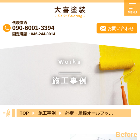
MENU
代表直通
TOP
090-6001-3394
お問い合わせ
固定電話：046-244-0014
大喜塗装について
業務内容
施工事例
k
o
r
W
s
よくある質問
施工事例
会社概要
実質負担0円リフォーム！無料診断受付中
♪
TOP
施工事例
外壁・屋根オールフッ素仕様
ブログ
お知らせ
Before
お問い合わせ