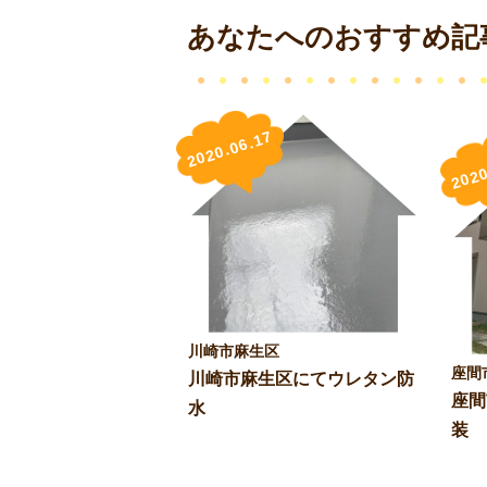
あなたへのおすすめ記
2020.06.17
2020
川崎市麻生区
座間
川崎市麻生区にてウレタン防
座間
水
装