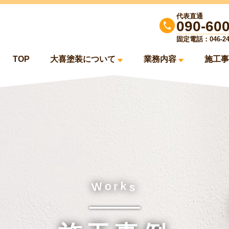
代表直通
090-60
固定電話：046-244
TOP
大喜塗装について
業務内容
施工事
k
o
W
r
s