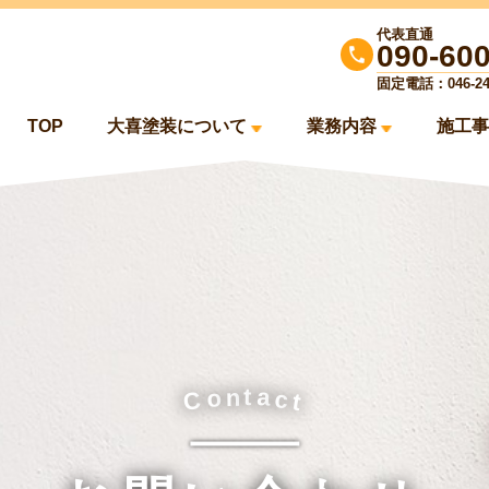
代表直通
090-60
固定電話：046-244
TOP
大喜塗装について
業務内容
施工事
a
n
t
o
c
C
t