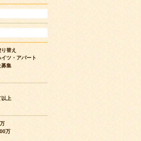
塗り替え
ハイツ・アパート
社募集
て以上
0万
00万