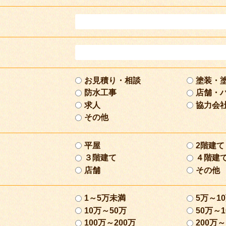
お見積り・相談
塗装・
防水工事
店舗・
求人
協力会
その他
平屋
2階建て
３階建て
４階建
店舗
その他
1～5万未満
5万～1
10万～50万
50万～1
100万～200万
200万～