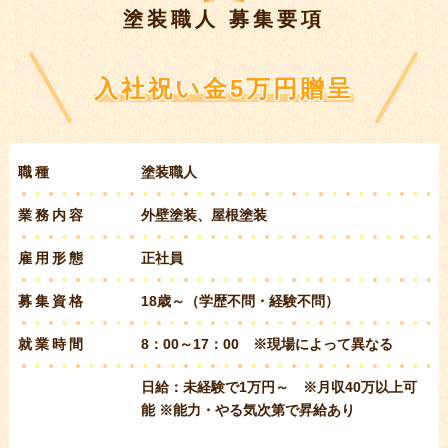
塗装職人 募集要項
求人情報
入社祝い金5万円贈呈
職種
塗装職人
業務内容
外壁塗装、屋根塗装
雇用形態
正社員
募集資格
18歳～（学歴不問・経験不問）
就業時間
8：00～17：00 ※現場によって異なる
日給：未経験で1万円～ ※月収40万以上可
能
※能力・やる気次第で昇給あり