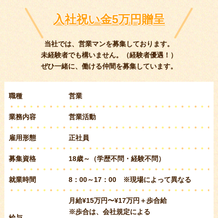
入社祝い金5万円贈呈
当社では、営業マンを募集しております。
未経験者でも構いません。（経験者優遇！）
ぜひ一緒に、働ける仲間を募集しています。
職種
営業
業務内容
営業活動
雇用形態
正社員
募集資格
18歳～（学歴不問・経験不問）
就業時間
8：00～17：00 ※現場によって異なる
月給¥15万円〜¥17万円＋歩合給
※歩合は、会社規定による
給与