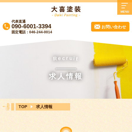
MENU
代表直通
TOP
090-6001-3394
お問い合わせ
固定電話：046-244-0014
大喜塗装について
業務内容
施工事例
u
e
c
r
i
R
t
よくある質問
求人情報
会社概要
実質負担0円リフォーム！無料診断受付中
♪
TOP
求人情報
ブログ
お知らせ
お問い合わせ