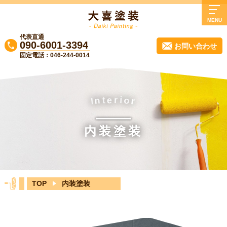
MENU
代表直通
TOP
090-6001-3394
お問い合わせ
固定電話：046-244-0014
大喜塗装について
業務内容
施工事例
t
i
e
r
n
o
r
I
よくある質問
内装塗装
会社概要
実質負担0円リフォーム！無料診断受付中
♪
TOP
内装塗装
ブログ
お知らせ
お問い合わせ