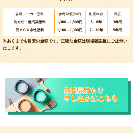
各種メーカー塗料
参考単価(/m2)
耐候年数
保証
防カビ・低汚染塗料
1,300～1,500円
5～6年
3年間
低ＶＯＣ水性塗料
1,100～1,300円
7～10年
5年間
※あくまでも目安の金額です。正確な金額は現場確認後にご提示い
たします。
無料見積もり
申し込みはこちら