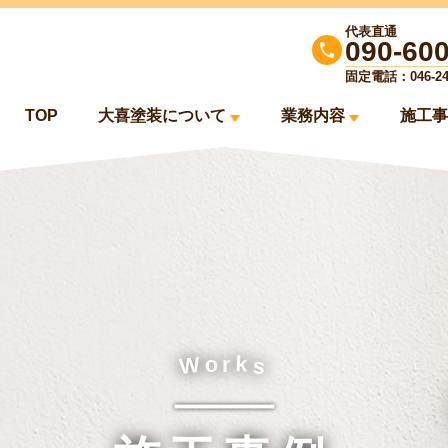
代表直通
090-60
固定電話：046-244
TOP
大喜塗装について
業務内容
施工事
k
o
W
r
s