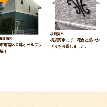
横須賀市
市港南区
横須賀市にて、花台と壁のか
市港南区Ｏ邸オールフッ
ざりを設置しました。
装！