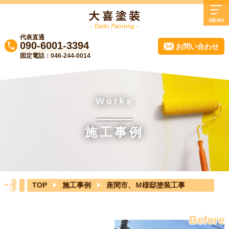
MENU
代表直通
TOP
090-6001-3394
お問い合わせ
固定電話：046-244-0014
大喜塗装について
業務内容
施工事例
k
o
r
W
s
よくある質問
施工事例
会社概要
実質負担0円リフォーム！無料診断受付中
♪
TOP
施工事例
座間市、Ｍ様邸塗装工事
ブログ
お知らせ
Before
お問い合わせ