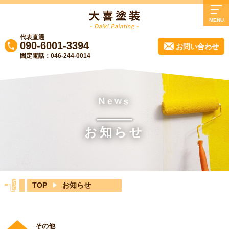
MENU
代表直通
TOP
090-6001-3394
お問い合わせ
固定電話：046-244-0014
大喜塗装について
業務内容
施工事例
N
w
e
s
よくある質問
お知らせ
会社概要
実質負担0円リフォーム！無料診断受付中
♪
TOP
お知らせ
ブログ
お知らせ
その他
お問い合わせ