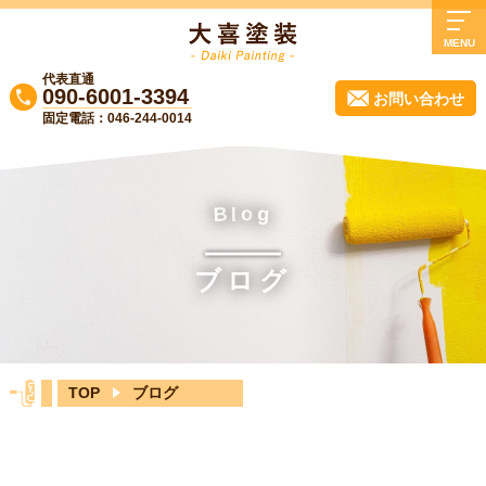
MENU
代表直通
TOP
090-6001-3394
お問い合わせ
固定電話：046-244-0014
大喜塗装について
業務内容
施工事例
B
g
o
l
よくある質問
ブログ
会社概要
実質負担0円リフォーム！無料診断受付中
♪
TOP
ブログ
ブログ
お知らせ
お問い合わせ