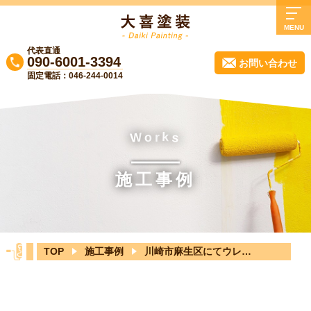
MENU
代表直通
TOP
090-6001-3394
お問い合わせ
固定電話：046-244-0014
大喜塗装について
業務内容
施工事例
k
o
r
W
s
よくある質問
施工事例
会社概要
実質負担0円リフォーム！無料診断受付中
♪
TOP
施工事例
川崎市麻生区にてウレタン防水
ブログ
お知らせ
お問い合わせ