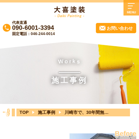
MENU
代表直通
TOP
090-6001-3394
お問い合わせ
固定電話：046-244-0014
大喜塗装について
業務内容
施工事例
k
o
r
W
s
よくある質問
施工事例
会社概要
実質負担0円リフォーム！無料診断受付中
♪
TOP
施工事例
川崎市で、30年間無塗装の家をリフォーム塗装
ブログ
お知らせ
Before
お問い合わせ