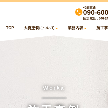
代表直通
090-60
固定電話：046-244
TOP
大喜塗装について
業務内容
施工事
k
o
W
r
s