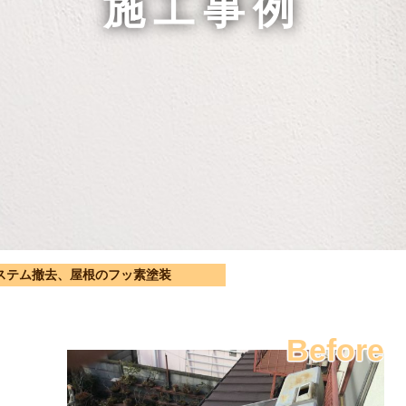
施工事例
ステム撤去、屋根のフッ素塗装
Before