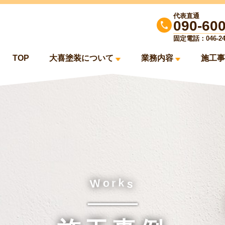
代表直通
090-60
固定電話：046-244
TOP
大喜塗装について
業務内容
施工事
k
o
W
r
s